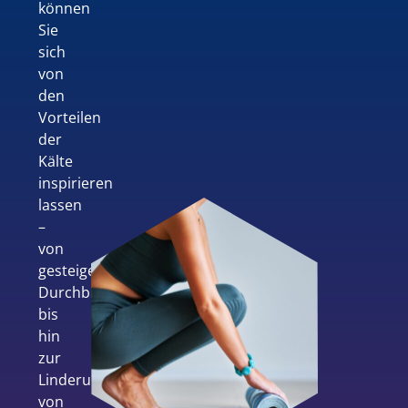
können
Sie
sich
von
den
Vorteilen
der
Kälte
inspirieren
lassen
–
von
gesteigerter
Durchblutung
bis
hin
zur
Linderung
von